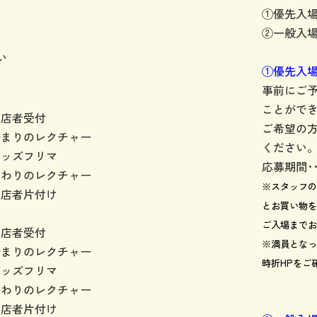
①優先入場
②一般入場
い
①優先入
事前にご
ことがで
出店者受付
ご希望の
始まりのレクチャー
ください
キッズフリマ
応募期間･･
終わりのレクチャー
※
スタッフの
出店者片付け
とお買い物を
ご入場までお
出店者受付
※満員となっ
始まりのレクチャー
時折HPをご
キッズフリマ
終わりのレクチャー
出店者片付け