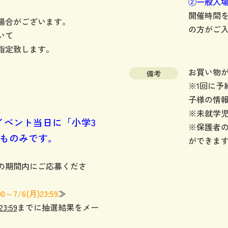
②一般入
開催時間
場合がございます。
の方がご
いて
指定致します。
お買い物
備考
※1回に予
子様の情
※未就学
イベント当日に「小学3
※保護者
どものみです。
ができま
の期間内にご応募くださ
:00～7/6(月
)23:59
≫
23:59
までに抽選結果をメー