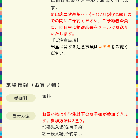
に抽選結果をメールでお送り致しま
す。
※出店二次募集･･･《～10/23(木)12:00》ま
での間にご予約ください。ご予約者全員
に、同日中に抽選結果をメールでお送り
いたします。
【ご注意事項】
出品に関する注意事項は
コチラ
をご覧く
ださい。
来場情報（お買い物）
無料
参加料
お買い物は小学生以下のお子様が参加できま
受付方法
す。
参加方法は
2通り
。
①優先入場(先着予約)
②一般入場(予約なし)