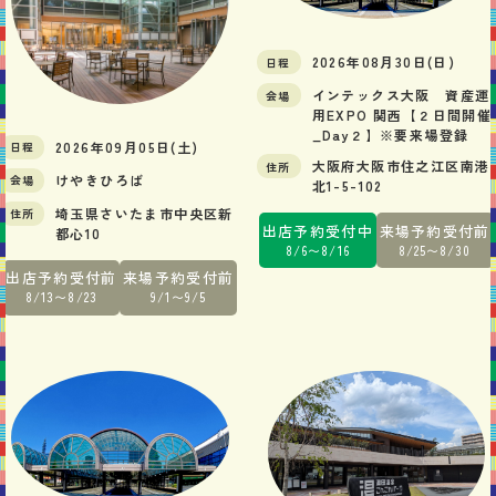
2026年08月30日(日)
日程
インテックス大阪 資産運
会場
用EXPO 関西【２日間開催
_Day２】※要来場登録
2026年09月05日(土)
日程
大阪府大阪市住之江区南港
住所
けやきひろば
会場
北1-5-102
埼玉県さいたま市中央区新
住所
出店予約
受付中
来場予約
受付前
都心10
8/6〜8/16
8/25〜8/30
出店予約
受付前
来場予約
受付前
8/13〜8/23
9/1〜9/5