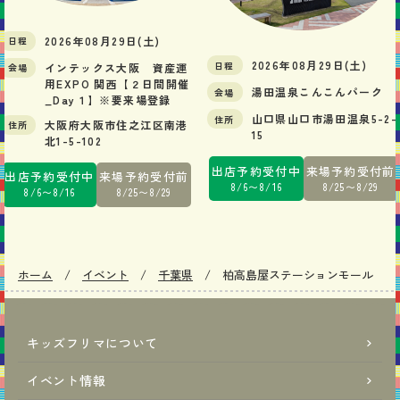
2026年08月29日(土)
日程
2026年08月29日(土)
日程
インテックス大阪 資産運
会場
用EXPO 関西【２日間開催
湯田温泉こんこんパーク
会場
_Day１】※要来場登録
山口県山口市湯田温泉5-2-
住所
大阪府大阪市住之江区南港
住所
15
北1-5-102
出店予約
受付中
来場予約
受付前
出店予約
受付中
来場予約
受付前
8/6〜8/16
8/25〜8/29
8/6〜8/16
8/25〜8/29
ホーム
イベント
千葉県
柏高島屋ステーションモール
キッズフリマについて
イベント情報