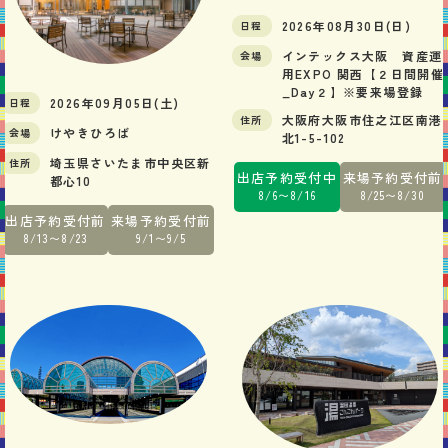
2026年08月30日(日)
日程
インテックス大阪 資産運
会場
用EXPO 関西【２日間開催
_Day２】※要来場登録
2026年09月05日(土)
日程
大阪府大阪市住之江区南港
住所
けやきひろば
会場
北1-5-102
埼玉県さいたま市中央区新
住所
出店予約
受付中
来場予約
受付前
都心10
8/6〜8/16
8/25〜8/30
出店予約
受付前
来場予約
受付前
8/13〜8/23
9/1〜9/5