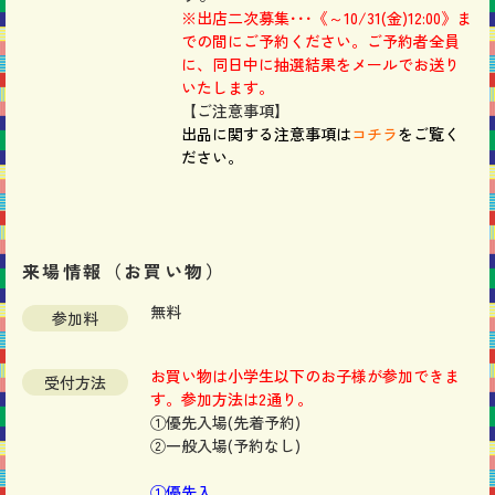
※出店二次募集･･･《～10/31(金)12:00》ま
での間にご予約ください。ご予約者全員
に、同日中に抽選結果をメールでお送り
いたします。
【ご注意事項】
出品に関する注意事項は
コチラ
をご覧く
ださい。
来場情報（お買い物）
無料
参加料
お買い物は小学生以下のお子様が参加できま
受付方法
す。
参加方法は
2通り
。
①優先入場(先着予約)
②一般入場(予約なし)
①優先入