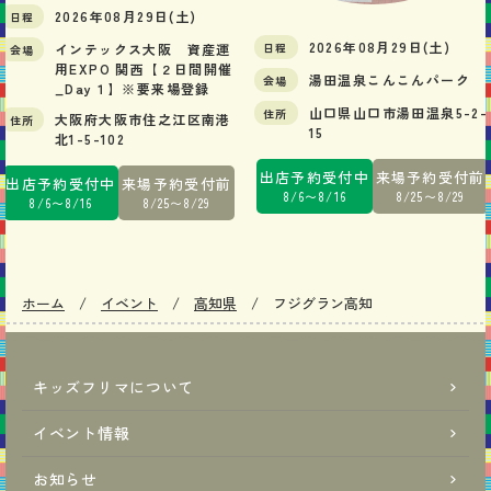
2026年08月29日(土)
日程
2026年08月29日(土)
日程
インテックス大阪 資産運
会場
用EXPO 関西【２日間開催
湯田温泉こんこんパーク
会場
_Day１】※要来場登録
山口県山口市湯田温泉5-2-
住所
大阪府大阪市住之江区南港
住所
15
北1-5-102
出店予約
受付中
来場予約
受付前
出店予約
受付中
来場予約
受付前
8/6〜8/16
8/25〜8/29
8/6〜8/16
8/25〜8/29
ホーム
イベント
高知県
フジグラン高知
キッズフリマについて
イベント情報
お知らせ